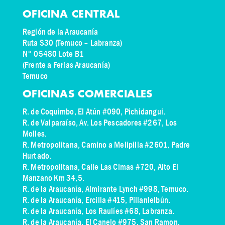
OFICINA CENTRAL
Región de la Araucanía
Ruta S30 (Temuco – Labranza)
N° 05480 Lote B1
(Frente a Ferias Araucanía)
Temuco
OFICINAS COMERCIALES
R. de Coquimbo, El Atún #090, Pichidangui.
R. de Valparaíso, Av. Los Pescadores #267, Los
Molles.
R. Metropolitana, Camino a Melipilla #2601, Padre
Hurtado.
R. Metropolitana, Calle Las Cimas #720, Alto El
Manzano Km 34,5.
R. de la Araucanía, Almirante Lynch #998, Temuco.
R. de la Araucanía, Ercilla #415, Pillanlelbún.
R. de la Araucanía, Los Raulíes #68, Labranza.
R. de la Araucanía, El Canelo #975, San Ramon.