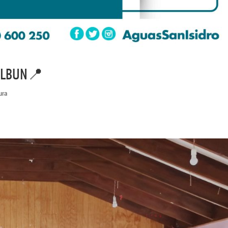
LELBUN📍
ura