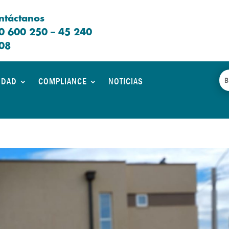
ntáctanos
0 600 250 – 45 240
08
IDAD
COMPLIANCE
NOTICIAS