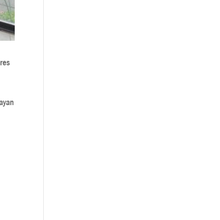
eres
hayan