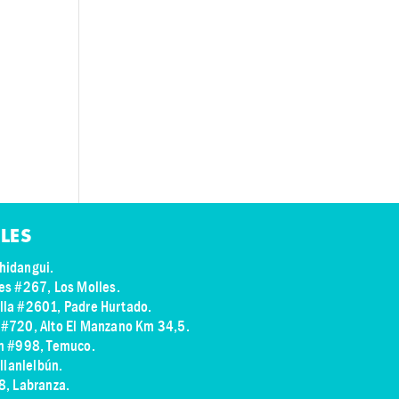
LES
hidangui.
res #267, Los Molles.
illa #2601, Padre Hurtado.
s #720, Alto El Manzano Km 34,5.
ch #998, Temuco.
illanlelbún.
8, Labranza.