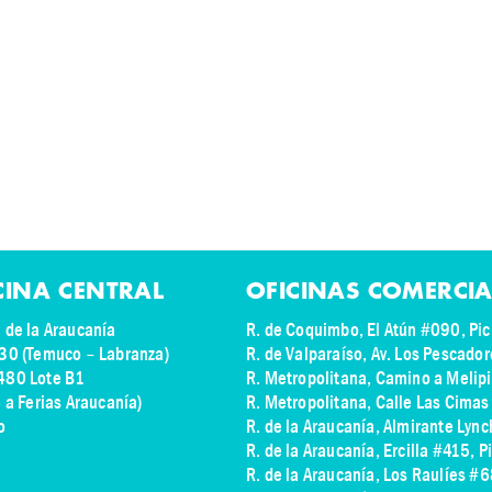
CINA CENTRAL
OFICINAS COMERCIA
 de la Araucanía
R. de Coquimbo, El Atún #090, Pic
30 (Temuco – Labranza)
R. de Valparaíso, Av. Los Pescado
480 Lote B1
R. Metropolitana, Camino a Melip
e a Ferias Araucanía)
R. Metropolitana, Calle Las Cima
o
R. de la Araucanía, Almirante Lyn
R. de la Araucanía, Ercilla #415, P
R. de la Araucanía, Los Raulíes #6