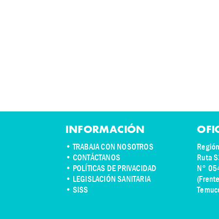
INFORMACIÓN
OFI
•
TRABAJA CON NOSOTROS
Región
•
CONTÁCTANOS
Ruta S
• POLÍTICAS DE PRIVACIDAD
N° 05
• LEGISLACIÓN SANITARIA
(Frent
• SISS
Temuc