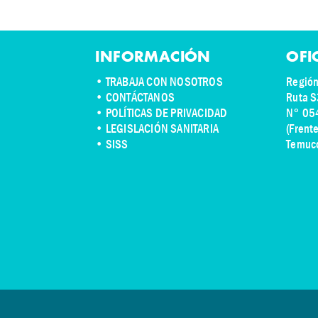
INFORMACIÓN
OFI
•
TRABAJA CON NOSOTROS
Región
•
CONTÁCTANOS
Ruta S
• POLÍTICAS DE PRIVACIDAD
N° 05
• LEGISLACIÓN SANITARIA
(Frent
• SISS
Temuc