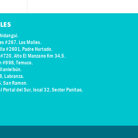
LES
hidangui.
res #267, Los Molles.
illa #2601, Padre Hurtado.
s #720, Alto El Manzano Km 34,5.
ch #998, Temuco.
illanlelbún.
8, Labranza.
75, San Ramon.
 Portal del Sur, local 32, Sector Panitao
,