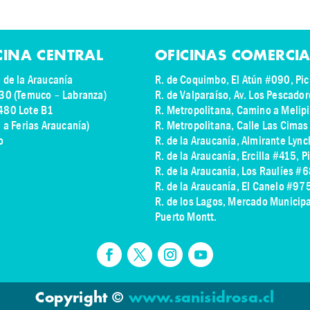
CINA CENTRAL
OFICINAS COMERCIA
 de la Araucanía
R. de Coquimbo, El Atún #090, Pic
30 (Temuco – Labranza)
R. de Valparaíso, Av. Los Pescado
480 Lote B1
R. Metropolitana, Camino a Melip
e a Ferias Araucanía)
R. Metropolitana, Calle Las Cima
o
R. de la Araucanía, Almirante Lyn
R. de la Araucanía, Ercilla #415, P
R. de la Araucanía, Los Raulíes #6
R. de la Araucanía, El Canelo #9
R. de los Lagos,
Mercado Municipal
Puerto Montt.
Copyright
©
www.sanisidrosa.cl