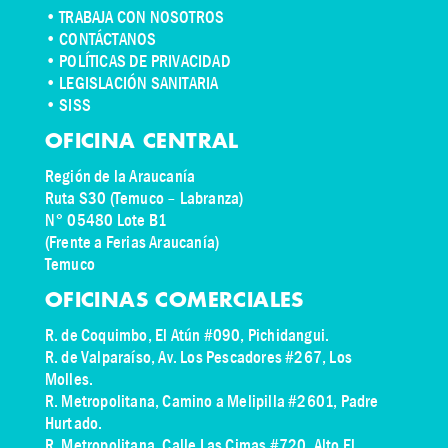
•
TRABAJA CON NOSOTROS
•
CONTÁCTANOS
• POLÍTICAS DE PRIVACIDAD
• LEGISLACIÓN SANITARIA
• SISS
OFICINA CENTRAL
Región de la Araucanía
Ruta S30 (Temuco – Labranza)
N° 05480 Lote B1
(Frente a Ferias Araucanía)
Temuco
OFICINAS COMERCIALES
R. de Coquimbo, El Atún #090, Pichidangui.
R. de Valparaíso, Av. Los Pescadores #267, Los
Molles.
R. Metropolitana, Camino a Melipilla #2601, Padre
Hurtado.
R. Metropolitana, Calle Las Cimas #720, Alto El