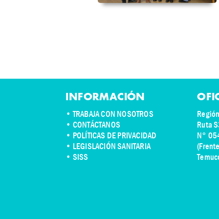
INFORMACIÓN
OFI
•
TRABAJA CON NOSOTROS
Región
•
CONTÁCTANOS
Ruta S
• POLÍTICAS DE PRIVACIDAD
N° 05
• LEGISLACIÓN SANITARIA
(Frent
• SISS
Temuc