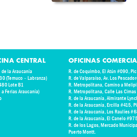
CINA CENTRAL
OFICINAS COMERCIA
 de la Araucanía
R. de Coquimbo, El Atún #090, Pic
30 (Temuco – Labranza)
R. de Valparaíso, Av. Los Pescado
480 Lote B1
R. Metropolitana, Camino a Melip
e a Ferias Araucanía)
R. Metropolitana, Calle Las Cima
o
R. de la Araucanía, Almirante Lyn
R. de la Araucanía, Ercilla #415, P
R. de la Araucanía, Los Raulíes #6
R. de la Araucanía, El Canelo #9
R. de los Lagos,
Mercado Municipal
Puerto Montt.