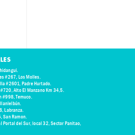
LES
hidangui.
res #267, Los Molles.
illa #2601, Padre Hurtado.
s #720, Alto El Manzano Km 34,5.
ch #998, Temuco.
illanlelbún.
8, Labranza.
75, San Ramon.
 Portal del Sur, local 32, Sector Panitao
,