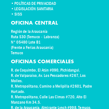
• POLÍTICAS DE PRIVACIDAD
• LEGISLACIÓN SANITARIA
• SISS
OFICINA CENTRAL
Región de la Araucanía
Ruta S30 (Temuco – Labranza)
N° 05480 Lote B1
(Frente a Ferias Araucanía)
Temuco
OFICINAS COMERCIALES
R. de Coquimbo, El Atún #090, Pichidangui.
R. de Valparaíso, Av. Los Pescadores #267, Los
Molles.
R. Metropolitana, Camino a Melipilla #2601, Padre
Hurtado.
R. Metropolitana, Calle Las Cimas #720, Alto El
Manzano Km 34,5.
R. de la Araucanía, Almirante Lynch #998, Temuco.