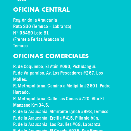
OFICINA CENTRAL
Región de la Araucanía
Ruta S30 (Temuco – Labranza)
N° 05480 Lote B1
(Frente a Ferias Araucanía)
Temuco
OFICINAS COMERCIALES
R. de Coquimbo, El Atún #090, Pichidangui.
R. de Valparaíso, Av. Los Pescadores #267, Los
Molles.
R. Metropolitana, Camino a Melipilla #2601, Padre
Hurtado.
R. Metropolitana, Calle Las Cimas #720, Alto El
Manzano Km 34,5.
R. de la Araucanía, Almirante Lynch #998, Temuco.
R. de la Araucanía, Ercilla #415, Pillanlelbún.
R. de la Araucanía, Los Raulíes #68, Labranza.
R. de la Araucanía, El Canelo #975, San Ramon.