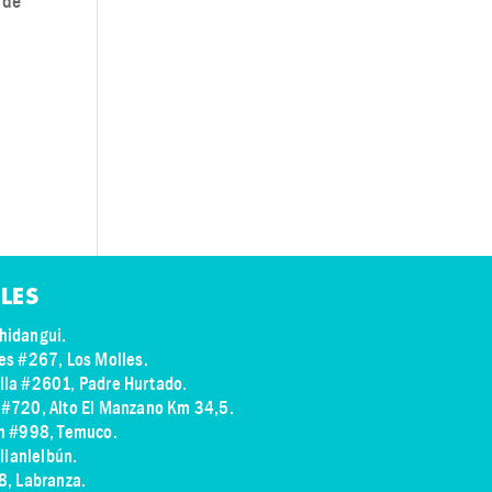
 de
LES
hidangui.
res #267, Los Molles.
illa #2601, Padre Hurtado.
s #720, Alto El Manzano Km 34,5.
ch #998, Temuco.
illanlelbún.
8, Labranza.