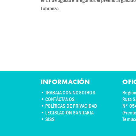
El 11 de agosto entregamos el premio al ganador 
Labranza.
INFORMACIÓN
OFI
•
TRABAJA CON NOSOTROS
Región
•
CONTÁCTANOS
Ruta S
• POLÍTICAS DE PRIVACIDAD
N° 05
• LEGISLACIÓN SANITARIA
(Frent
• SISS
Temuc