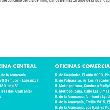
del concurso del día del niño, Carlos Benítez 10 años de la localidad
CINA CENTRAL
OFICINAS COMERCIA
 de la Araucanía
R. de Coquimbo, El Atún #090, Pic
30 (Temuco – Labranza)
R. de Valparaíso, Av. Los Pescado
480 Lote B1
R. Metropolitana, Camino a Melip
e a Ferias Araucanía)
R. Metropolitana, Calle Las Cima
o
R. de la Araucanía, Almirante Lyn
R. de la Araucanía, Ercilla #415, P
R. de la Araucanía, Los Raulíes #6