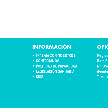
INFORMACIÓN
OFI
•
TRABAJA CON NOSOTROS
Región
•
CONTÁCTANOS
Ruta S
• POLÍTICAS DE PRIVACIDAD
N° 05
• LEGISLACIÓN SANITARIA
(Frent
• SISS
Temuc