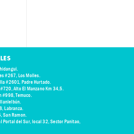
LES
hidangui.
res #267, Los Molles.
illa #2601, Padre Hurtado.
s #720, Alto El Manzano Km 34,5.
ch #998, Temuco.
illanlelbún.
8, Labranza.
75, San Ramon.
 Portal del Sur, local 32, Sector Panitao
,